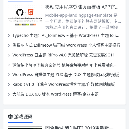
移动应用程序登陆页面模板 APP官网源码
Mobile-app-landingpage-template 是
一个开源、免费使用的静态网站模板，专
为移动应用的官网设计，提供了一系列预
安装功能，如应用图标展示、无限屏幕截
Typecho 主题：AL_lolimeow – 基于 WordPress 主题 lolimeow
图、链接到应用商店、新闻提及、隐私政
佛系响应式 Lolimeow 猫可喵 WordPress 个人博客主题模板
策等。它支持通过 GitHub 进行 Fork 和定
制，或使用无代码方式在线编辑和发布。
WordPress 日主题 RiPro v4.0 完美破解版 无需安装SG11
该模板易于部署，支持多种部署平台，如
Netlify、GitPages 或 Surge。
微信读书App下载页面源码 横屏全屏滚动App下载着陆页模板源码
WordPress 自媒体主题 ZUX 基于 DUX 主题修改优化增强版
Rabbit v1.0 自适应 WordPress博客主题/自媒体网站模板
大前端 DUX 6.0 版本 WordPress 博客/企业主题
游戏源码
回合手游 我叫MT3 2019更新版一键服务端 手工外网端GM工具 图文教程