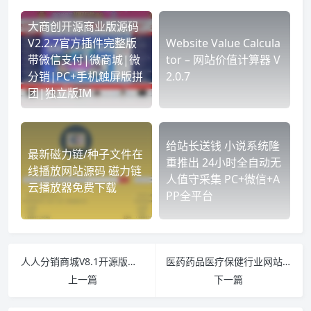
大商创开源商业版源码
V2.2.7官方插件完整版
Website Value Calcula
带微信支付|微商城|微
tor – 网站价值计算器 V
分销|PC+手机触屏版拼
2.0.7
团|独立版IM
给站长送钱 小说系统隆
最新磁力链/种子文件在
重推出 24小时全自动无
线播放网站源码 磁力链
人值守采集 PC+微信+A
云播放器免费下载
PP全平台
人人分销商城V8.1开源版，新增文章营销功能插件，微擎+微赞通用人人商城分销+补丁
医药药品医疗保健行业网站织梦模板源码
上一篇
下一篇