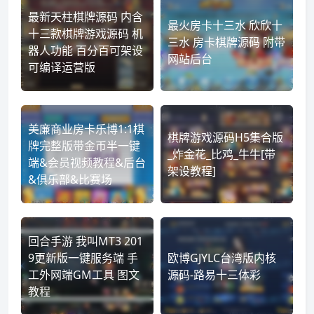
最新天柱棋牌源码 内含
最火房卡十三水 欣欣十
十三款棋牌游戏源码 机
三水 房卡棋牌源码 附带
器人功能 百分百可架设
网站后台
可编译运营版
美廉商业房卡乐博1:1棋
棋牌游戏源码H5集合版
牌完整版带金币半一键
_炸金花_比鸡_牛牛[带
端&会员视频教程&后台
架设教程]
&俱乐部&比赛场
回合手游 我叫MT3 201
9更新版一键服务端 手
欧博GJYLC台湾版内核
工外网端GM工具 图文
源码-路易十三体彩
教程