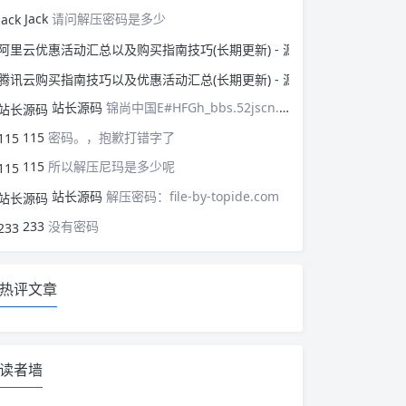
Jack
请问解压密码是多少
阿里云优惠活动汇总以
腾讯云购买指南技巧以
站长源码
锦尚中国E#HFGh_bbs.52jscn.comEYzhibo8
115
密码。，抱歉打错字了
115
所以解压尼玛是多少呢
站长源码
解压密码：file-by-topide.com
233
没有密码
热评文章
读者墙