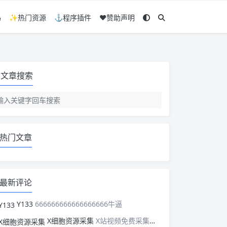
码
✨热门资源
⚓程序插件
❤️赞助声明
文章搜索
热门文章
最新评论
Y133
666666666666666666牛逼
X细胞资源采集
X站视频免费采集，可以适配此CMS，含免费模板。有需要的站长可以看看xxibaozyw.com