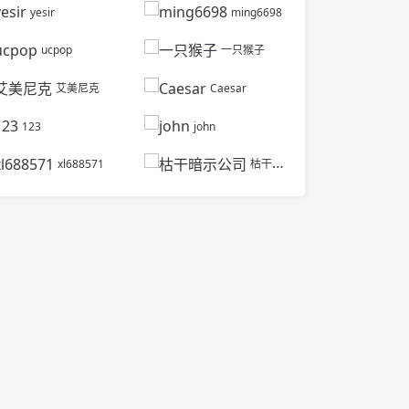
yesir
ming6698
ucpop
一只猴子
艾美尼克
Caesar
123
john
xl688571
枯干暗示公司