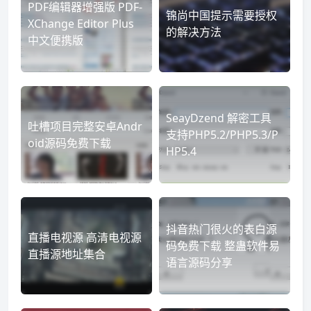
PDF编辑器增强版 PDF-
锦尚中国提示需要授权
XChange Editor Plus
的解决方法
中文便携版
SeayDzend 解密工具
吐槽项目完整安卓Andr
支持PHP5.2/PHP5.3/P
oid源码免费下载
HP5.4
抖音热门很火的表白源
直播电视源 高清电视源
码免费下载 整蛊软件易
直播源地址集合
语言源码分享