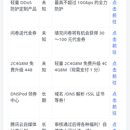
轻量 DDoS
未
最高不超过 10Gbps 的全力
点
防护定制产品
知
防护
击
前
往
问卷送代金券
未
填完问卷将有机会获得 30
点
知
～100 元代金券
击
前
往
2C4G8M 免
未
轻量 2C4G8M 免费升级 4C
点
费升级 448
知
4G8M（现需支付 1 分）
击
前
往
DNSPod 领券
长
域名 /DNS 解析 /SSL 证书
点
中心
期
等券！
击
前
往
腾讯云自媒体
长
审核通过后得各种福利！自
点