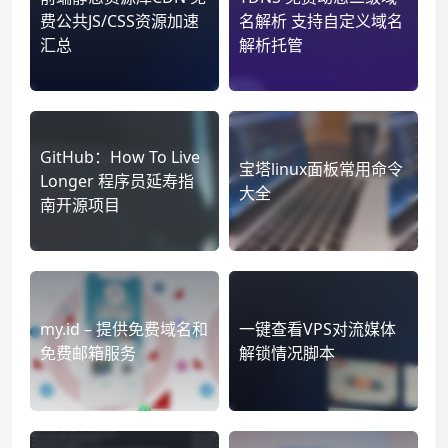
费公共JS/CSS资源加速
名解析 支持自定义域名
汇总
解析托管
GitHub：How To Live
宝塔linux面板常用命令
Longer 程序员延寿指
大全
南开源项目
my.id – 提供免费域名和
一键查看VPS对流媒体
免费邮箱服务
解锁情况脚本