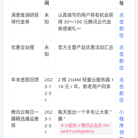
间
址
满意度调研获
未
认真填写的用户将有机会获
点
得代金券
知
得 30～100 元腾讯云代金
击
券感谢礼～
前
往
优惠全站搜
未
官方主要产品优惠活动汇总
点
知
击
前
往
年末感恩回馈
202
2 核 2G4M 轻量云服务器 1
点
3-1
18 元 / 年，新老用户同享
击
2-3
前
1
往
腾讯云每日一
202
每天放出一个羊毛让大家 ”
小
薅精选爆品推
3-1
薅 ”
程
荐
2-3
序
# 小程序:// 腾讯云会员 /0h
wHPFoVlNgKRmo
1
领