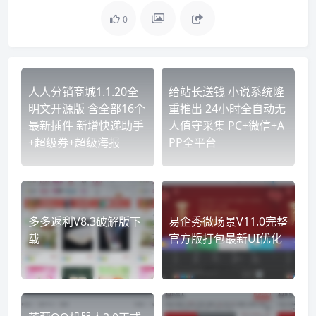
0
人人分销商城1.1.20全
给站长送钱 小说系统隆
明文开源版 含全部16个
重推出 24小时全自动无
最新插件 新增快递助手
人值守采集 PC+微信+A
+超级券+超级海报
PP全平台
多多返利V8.3破解版下
易企秀微场景V11.0完整
载
官方版打包最新UI优化