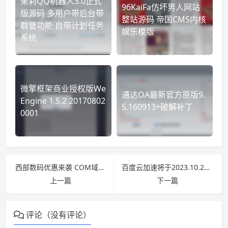
茉莉QQ机器人3.0正式
96KaiFa仿坏男人网站
版源码 多用户带后台带
整站源码 帝国CMS内核
群管功能 自带计划任务
娱乐模版
系统
微擎框架商业授权版We
通达OA最新官方原版9.
Engine 1.5.2 20170802
5.160913+破解补丁
0001
西部数码优惠来袭 COM域名0元注册 免费转入
百度云加速将于2023.10.26停止免费套餐服务
上一篇
下一篇
评论（没有评论）