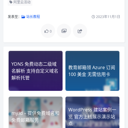
阿里云活动
发表至：
站长教程
2023年11月1日
0
YDNS 免费动态二级域
教育邮箱领 Azure 订阅
名解析 支持自定义域名
100 美金 无需信用卡
解析托管
WordPress 建站案例一
my.id – 提供免费域名和
览 官方上线展示演示站
免费邮箱服务
点