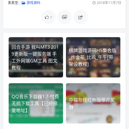
发表至：
游戏源码
2018年11月7日
1
回合手游 我叫MT3 201
棋牌游戏源码H5集合版
9更新版一键服务端 手
_炸金花_比鸡_牛牛[带
工外网端GM工具 图文
架设教程]
教程
QQ音乐下载器1.7-付费
中福在线红色版带开奖
无损下载工具【已经修
器
复地址】