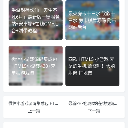
手游封神诛仙「天生不
最火房卡十三水 欣欣十
凡6月」最新版一键服务
三水 房卡棋牌源码 附带
端+安卓端+在线GM+后
网站后台
台+附带教程
微信小游戏源码集成包
四款 HTML5 小游戏 无
HTML5小游戏430+套
尽的生机 燃烧吧！大脑
单独游戏包
射箭 打地鼠
微信小游戏源码集成包 HTML5小游戏430+套 单独游戏包
最新PHP色网X站在线视频源码苹果带1W+数据整站源码带采集规则自动发布
上一篇
下一篇