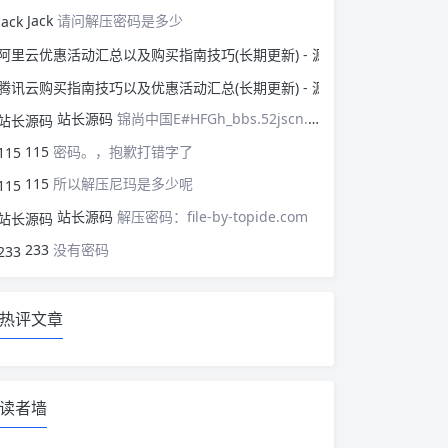
Jack
请问解压密码是多少
阿里云优惠活动汇总以
腾讯云购买指南技巧以
站长源码
锦尚中国E#HFGh_bbs.52jscn.comEYzhibo8
115
密码。，抱歉打错字了
115
所以解压尼玛是多少呢
站长源码
解压密码：file-by-topide.com
233
没有密码
热评文章
读者墙