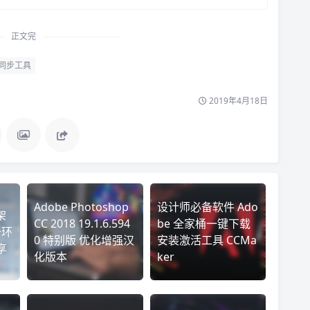
正文完
同步工具
2019年4月18日
Adobe Photoshop
设计师必备软件 Ado
架
CC 2018 19.1.6.594
be 全家桶一键下载
+环
0 特别版 优化增强汉
安装激活工具 CCMa
享
化版本
ker