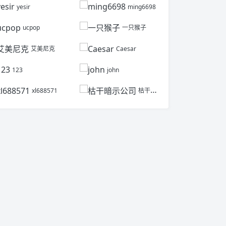
yesir
ming6698
ucpop
一只猴子
艾美尼克
Caesar
123
john
xl688571
枯干暗示公司