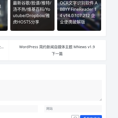
最新谷歌/脸谱/推特/
OCR文字识别软件 A
电
汤不热/维基百科/Yo
BBYY FineReader 1
集
utube/Dropbox/雅
4 v14.0.107.212 企
虎HOSTS分享
业便携破解版
Meth 迷你单页主题 HTML5企业模板 WordPress企业主题
WordPress 简约新闻自媒体主题 MNews v1.9
下一篇