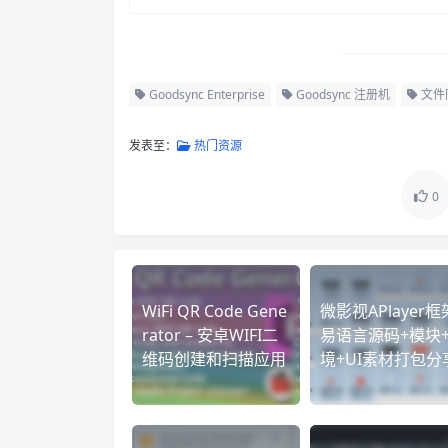
Goodsync Enterprise
Goodsync 注册机
文件
发表至：
热门资源
0
WiFi QR Code Gene
微影视APlayer框
rator – 安卓WIFI二
易语言源码+模块
维码创建和扫描应用
境+UI素材打包分