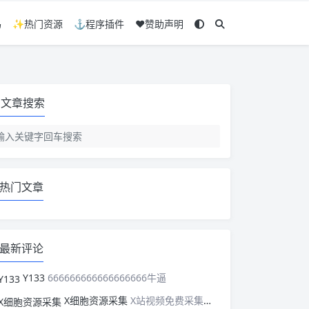
码
✨热门资源
⚓程序插件
❤️赞助声明
文章搜索
热门文章
最新评论
Y133
666666666666666666牛逼
X细胞资源采集
X站视频免费采集，可以适配此CMS，含免费模板。有需要的站长可以看看xxibaozyw.com