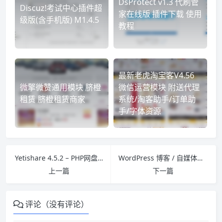
DsProtect v1.3 代刷管
Discuz!考试中心插件超
家在线版 插件下载 使用
级版(含手机版) M1.4.5
教程
最新老虎淘宝客V4.56
微擎微赞通用模块 脐橙
微信运营模块 附送代理
租赁 脐橙租赁商家
系统/淘客助手/订单助
手/字体资源
Yetishare 4.5.2 – PHP网盘商业破解版
WordPress 博客 / 自媒体主题：Autumn
上一篇
下一篇
评论（没有评论）