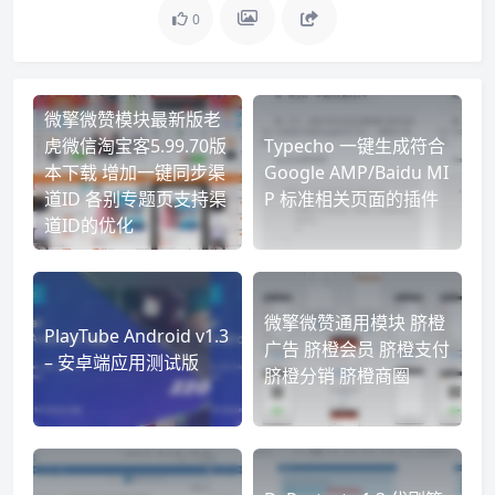
0
微擎微赞模块最新版老
虎微信淘宝客5.99.70版
Typecho 一键生成符合
本下载 增加一键同步渠
Google AMP/Baidu MI
道ID 各别专题页支持渠
P 标准相关页面的插件
道ID的优化
微擎微赞通用模块 脐橙
PlayTube Android v1.3
广告 脐橙会员 脐橙支付
– 安卓端应用测试版
脐橙分销 脐橙商圈