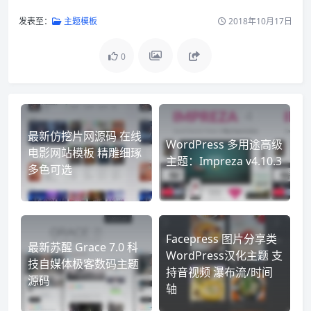
发表至：
主题模板
2018年10月17日
0
最新仿挖片网源码 在线
WordPress 多用途高级
电影网站模板 精雕细琢
主题：Impreza v4.10.3
多色可选
Facepress 图片分享类
最新苏醒 Grace 7.0 科
WordPress汉化主题 支
技自媒体极客数码主题
持音视频 瀑布流/时间
源码
轴