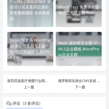
PTCMS小说聚合程序 全
自动小说采集网站源码
WordPress 免费多用途
附笔趣阁模板 含采集规
响应式布局主题 Rise
则
Begin 知更鸟 WordPre
Meth 迷你单页主题 HT
ss 多功能主题 5.2 扁平
ML5企业模板 WordPre
化/响应式设计 支持 PH
ss企业主题
P 7.0
医药药品医疗保健行业网站织梦模板源码
俄罗斯知名商业CMS系统 功能强大 特别版 DataLife Engine V10.6 UTF8
上一篇
下一篇
评论（3 条评论）