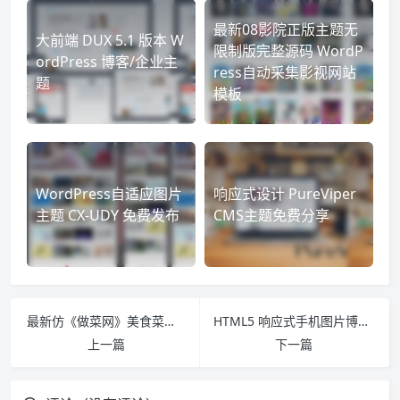
最新08影院正版主题无
大前端 DUX 5.1 版本 W
限制版完整源码 WordP
ordPress 博客/企业主
ress自动采集影视网站
题
模板
WordPress自适应图片
响应式设计 PureViper
主题 CX-UDY 免费发布
CMS主题免费分享
最新仿《做菜网》美食菜谱食谱网源码 附带采集规则92KaiFa 帝国CMS7.2模板完整源码
HTML5 响应式手机图片博客类型网站模板
上一篇
下一篇