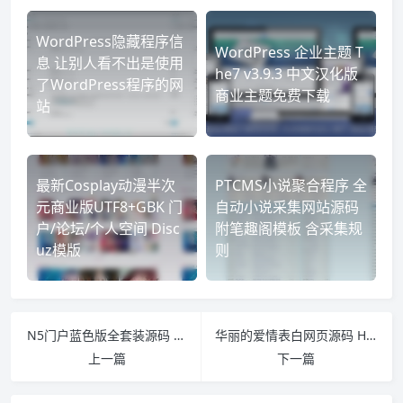
WordPress隐藏程序信
WordPress 企业主题 T
息 让别人看不出是使用
he7 v3.9.3 中文汉化版
了WordPress程序的网
商业主题免费下载
站
最新Cosplay动漫半次
PTCMS小说聚合程序 全
元商业版UTF8+GBK 门
自动小说采集网站源码
户/论坛/个人空间 Disc
附笔趣阁模板 含采集规
uz模版
则
N5门户蓝色版全套装源码 大气的宽屏地方门户网站 分类信息+店铺点评 Discuz内核
华丽的爱情表白网页源码 HTML JS+CSS+DIV
上一篇
下一篇