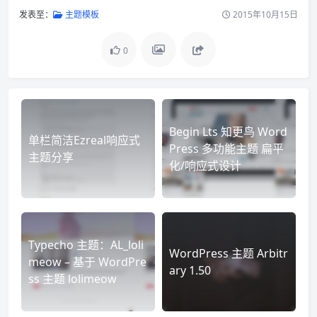
发表至：
主题模板
2015年10月15日
0
Begin Lts 知更鸟 Word
单栏简洁Ezreal响应式
Press 多功能主题 扁平
主题分享
化/响应式设计
Typecho 主题：AL_loli
WordPress 主题 Arbitr
meow – 基于 WordPre
ary 1.50
ss 主题 lolimeow