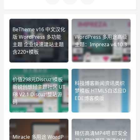
BeTheme v16 中文汉化
版 WordPress 多功能
WordPress 多用途高级
主题 企业快速建站主题
主题：Impreza v4.10.3
含220+模板
价值298元Discuz!模板
科技博客新闻资讯类织
新锐创想轻主题社区 UT
梦模板 HTML5自适应D
F8 V2.1 Discuz!整站源
EDE博客模版
码
精仿高清MP4吧 BT安全
Miracle 多用途 WordP