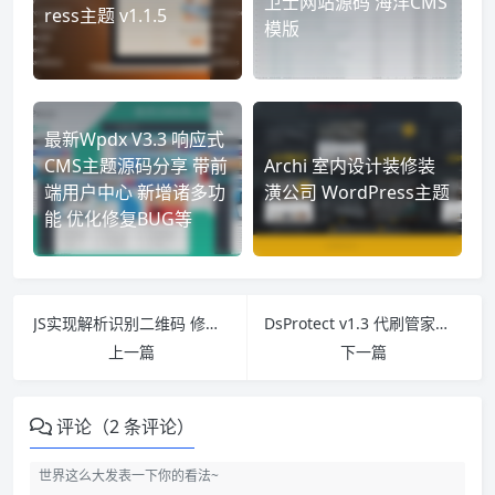
卫士网站源码 海洋CMS
ress主题 v1.1.5
模版
最新Wpdx V3.3 响应式
CMS主题源码分享 带前
Archi 室内设计装修装
端用户中心 新增诸多功
潢公司 WordPress主题
能 优化修复BUG等
JS实现解析识别二维码 修复版
DsProtect v1.3 代刷管家在线版 插件下载 使用教程
上一篇
下一篇
评论（2 条评论）