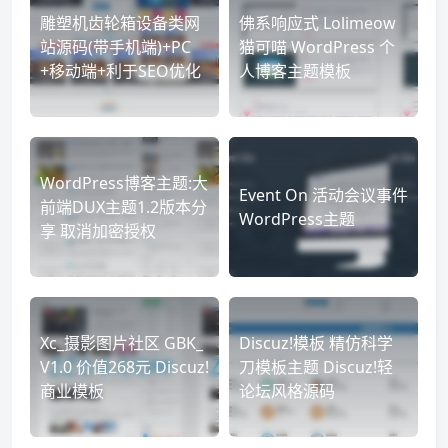
雕塑机齿轮箱设备类网
佛系响应式 Lolimeow
站源码(带手机端)+PC
猫可喵 WordPress 个
+移动端+利于SEO优化
人博客主题模板
WordPress博客主题:大
Event On 活动会议事件
前端DUX主题1.2版本分
WordPress主题
享 取消加密授权
Xc_摄影图片社区 GBK_
Discuz!模板 精仿科学
V1.0 价值268元 Discuz!
刀模板主题 Discuz!轻
商业模板
论坛风格源码