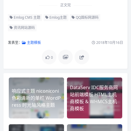
正文完
Emlog CMS 主题
Emlog主题
QQ国标网源码
资讯网站源码
发表至：
主题模板
2018年10月16日
0
DataServ IDC服务商网
响应式主题 niconiconi
站前端模板 HTML主机
色彩清新的单栏 WordP
商模板 & WHMCS主机
ress 时光轴风格主题
商模板