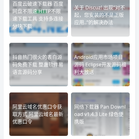
百度云破速下载器 百度
关于 Discuz! 出现“对不
网盘不限速 HTTP不限
起，您安装的不是正版
速下载工具 支持多连接
应用..”的解决办法
分块下载
抖音热门很火的表白源
Android应用市场项目
码免费下载 整蛊软件易
源码 Eclipse开发源码福
语言源码分享
利大放送
阿里云域名优惠口令获
网络下载器 Pan Downl
取方式 阿里云域名最新
oad v1.4.3 Lite 绿色便
优惠口令
携版