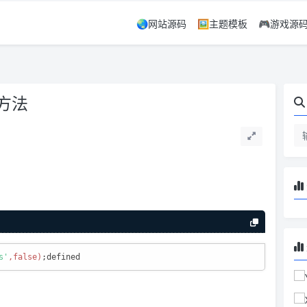
🌏网站源码
🖼️主题模板
🎮游戏源
方法
s'
,false)
;defined