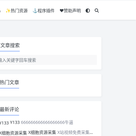
码
✨热门资源
⚓程序插件
❤️赞助声明
文章搜索
热门文章
最新评论
Y133
666666666666666666牛逼
X细胞资源采集
X站视频免费采集，可以适配此CMS，含免费模板。有需要的站长可以看看xxibaozyw.com