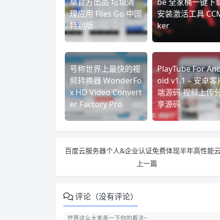
卓官方出品 垃圾清
be 全家桶一键下
理应用 Files Go 中国
安装激活工具 CC
特别版
ker
号称世界上最快的视
PlayTube For An
频转换器 WonderFo
oid v1.1 – 安卓
x HD Video Convert
端源码 视频上传
er Factory Pro
享源码
上一篇
评论（没有评论）