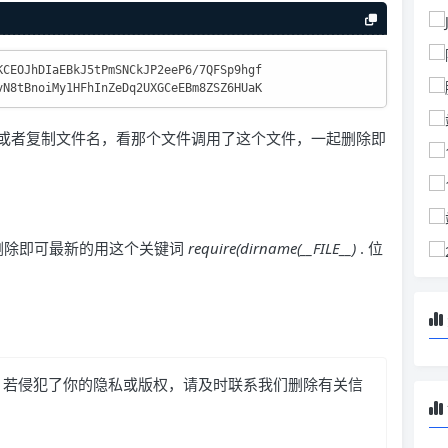
KCEOJhDIaEBkJ5tPmSNCkJP2eeP6/7QFSp9hgf
vN8tBnoiMy1HFhInZeDq2UXGCeEBm8ZSZ6HUaK
或者复制文件名，看那个文件调用了这个文件，一起删除即
置 删除即可最新的用这个关键词
require(dirname(__FILE__)
. 位
，若侵犯了你的隐私或版权，请及时联系我们删除有关信