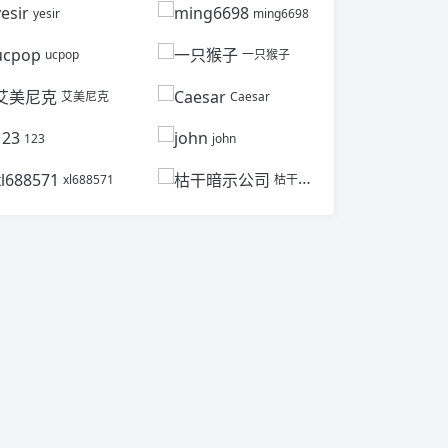
yesir
ming6698
ucpop
一只猴子
艾美尼克
Caesar
123
john
xl688571
枯干暗示公司