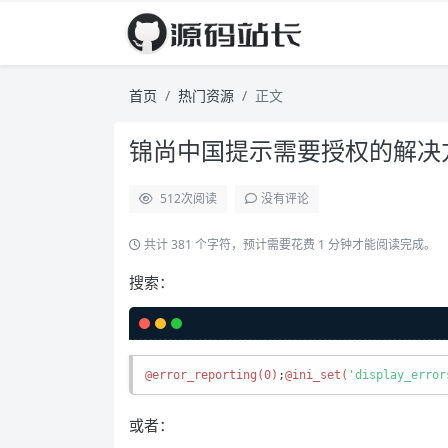
首页
热门资源
正文
锦尚中国提示需要授权的解决
512
次阅读
没有评论
共计 381 个字符，预计需要花费 1 分钟才能阅读完成。
搜索：
@error_reporting(0)
;
@ini_set(
'display_error
或者：