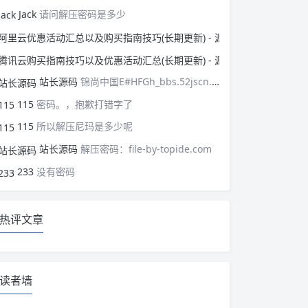
Jack
请问解压密码是多少
阿里云优惠活动汇总以
腾讯云购买指南技巧以
站长源码
锦尚中国E#HFGh_bbs.52jscn.comEYzhibo8
115
密码。，抱歉打错字了
115
所以解压尼玛是多少呢
站长源码
解压密码：file-by-topide.com
233
没有密码
热评文章
读者墙