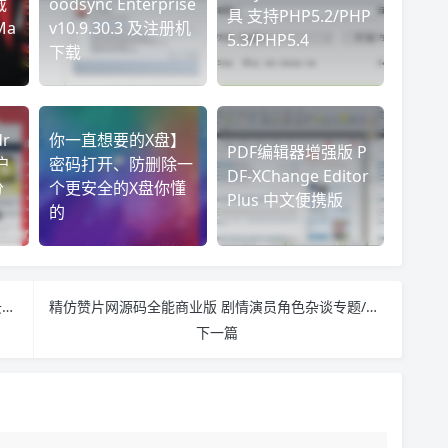
载
oodsync Enterprise
具 支持PHP5.2/PHP
Ma
v10.9.30.3 及注册机
5.3/PHP5.4
下载
dr
你一直想要的X盘】
PDF编辑器增强版 P
客户
密码打开、防删除一
DF-XChange Editor
分
个更安全的X盘你懂
Plus 中文便携版
的
百度云服务器个人&企业认证免费体现半年高性能云服务器
精仿赞片网源码全能商业版 剧情演员角色杂谈专题/新闻 WAP手机版
下一篇