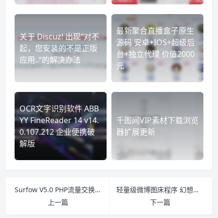
最新聚合直播盒子原生
关于 Discuz! 出现“对不
源码 安卓+IOS+超级后
起，您安装的不是正版
台+独立代理 价值2000
应用..”的解决办法
元
OCR文字识别软件 ABB
YY FineReader 14 v14.
千图网VIP素材下载浏览
0.107.212 企业便携破
器扩展更新
解版
Surfow V5.0 PHP流量交换系统 流量互刷互点网站源码商业解锁版
轻量级微博图床程序 幻想领域
上一篇
下一篇