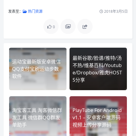
发表至：
热门资源
2018年3月5日
0
最新谷歌/脸谱/推特/汤
运动宝最新版安卓微信
不热/维基百科/Youtub
QQ支付宝刷运动步数
e/Dropbox/雅虎HOST
软件
S分享
淘宝客工具 淘客微信群
PlayTube For Android
发工具 微信群QQ群发
v1.1 – 安卓客户端源码
单助手
视频上传分享源码