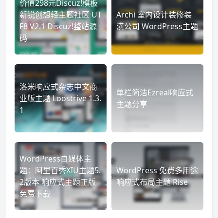
价值298元Discuz!模板
新锐创想轻主题社区 UT
Archi 室内设计装修装
F8 V2.1 Discuz!整站源
潢公司 WordPress主题
码
洛米响应式杂志中文商
单栏简洁Ezreal响应式
业版主题 Loostrive 1.3.
主题分享
1
WordPress自媒体主
题：阿里百秀XIU主题5.
WordPress 免费多用途
2版本 响应式主题正版
响应式布局主题 Rise
免费下载