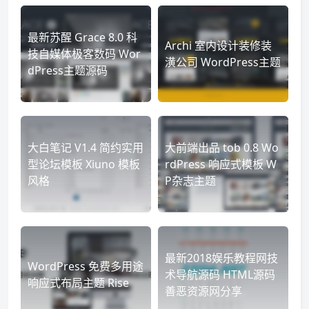
最新苏醒 Grace 8.0 科
Archi 室内设计装修装
技自媒体极客数码 Wor
潢公司 WordPress主题
dPress主题源码
大白笔记 V1.4 简约实用
大前端出品 tob 0.8 Wo
型论坛模板 Xiuno 模板
rdPress 响应式模板 W
风格
P杂志主题
最新2018娱乐教程网技
WordPress 免费多用途
术导航源码 HTML源码
响应式布局主题 Rise
善恶资源网分享