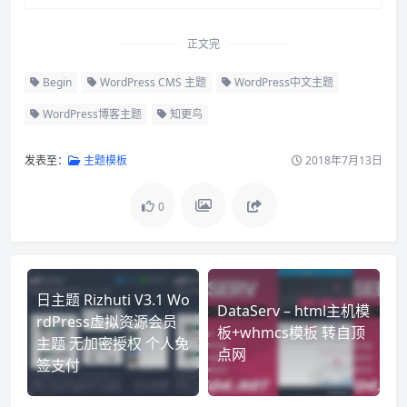
正文完
Begin
WordPress CMS 主题
WordPress中文主题
WordPress博客主题
知更鸟
发表至：
主题模板
2018年7月13日
0
日主题 Rizhuti V3.1 Wo
DataServ – html主机模
rdPress虚拟资源会员
板+whmcs模板 转自顶
主题 无加密授权 个人免
点网
签支付