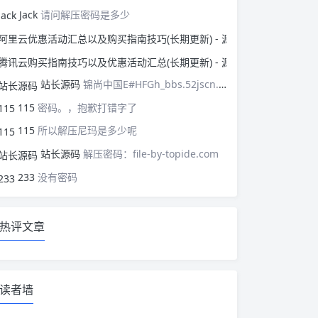
Jack
请问解压密码是多少
阿里云优惠活动汇总以
腾讯云购买指南技巧以
站长源码
锦尚中国E#HFGh_bbs.52jscn.comEYzhibo8
115
密码。，抱歉打错字了
115
所以解压尼玛是多少呢
站长源码
解压密码：file-by-topide.com
233
没有密码
热评文章
读者墙