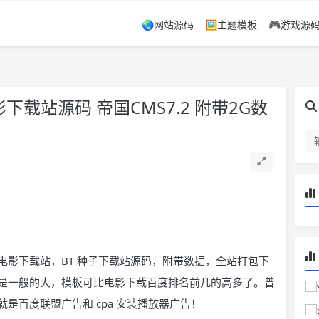
🌏网站源码
🖼️主题模板
🎮游戏源
下载站源码 帝国CMS7.2 附带2G数
电影下载站，BT 种子下载站源码，附带数据，全站打包下
是一般的大，模板可比电影下载百度排名前几的高多了。曾
是百度联盟广告和 cpa 安装播放器广告！