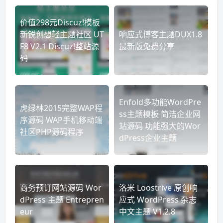
价值298元Discuz!模板
新锐创想轻主题社区 UT
响应式博客主题DUX1.8
F8 V2.1 Discuz!整站源
最新版免费分享
码
Enfold多功能WordPre
虎绿林2015完整WAP程
ss主题模板 简洁企业网
序源码 WAP手机移动端
站源码 功能强大的Wor
社区PHP源码程序
dPress企业主题
商务预订网站源码 Wor
洛米 Loostrive 原创响
dPress 主题 Entrepren
应式 WordPress 杂志
eur
中文主题 V1.2.8