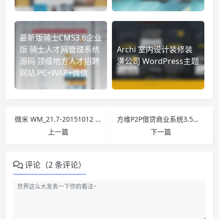
最新版骑士CMS3.6企业
版 骑士人才网管理系统
Archi 室内设计装修装
源码 顶级地方人才招聘
潢公司 WordPress主题
网站 PC+WAP+微信
微米 WM_21.7-20151012 UTF8 程序同步包（完整版）完全免费下载
方维P2P借贷商业系统3.5最新版+红/蓝两套模板+手机触屏版+官方APP
上一篇
下一篇
评论（2 条评论）