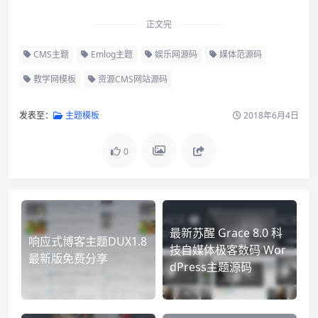
正文完
CMS主题
Emlog主题
娱乐网源码
媒体范源码
教学网模板
资源CMS网站源码
发表至：
主题模板
2018年6月4日
0
最新苏醒 Grace 8.0 科
响应式博客主题DUX1.8
技自媒体极客数码 Wor
最新版免费分享
dPress主题源码