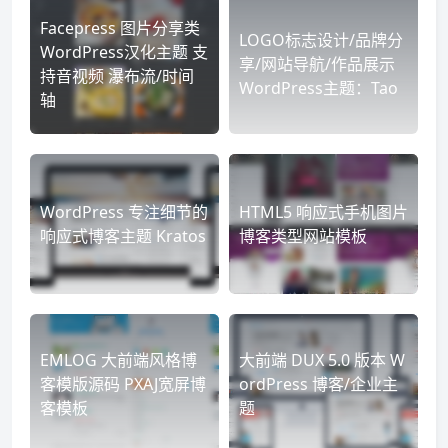
Facepress 图片分享类
LOGO标志设计/品牌分
WordPress汉化主题 支
享/网站导航/作品展示
持音视频 瀑布流/时间
WordPress主题：Tao
轴
WordPress 专注细节的
HTML5 响应式手机图片
响应式博客主题 Kratos
博客类型网站模板
EMLOG 大前端风格博
大前端 DUX 5.0 版本 W
客模版源码 PXAJ宽屏博
ordPress 博客/企业主
客模板
题