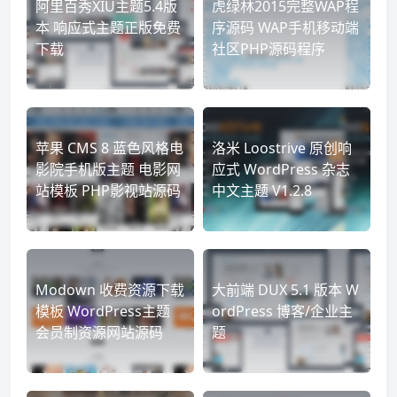
阿里百秀XIU主题5.4版
虎绿林2015完整WAP程
本 响应式主题正版免费
序源码 WAP手机移动端
下载
社区PHP源码程序
苹果 CMS 8 蓝色风格电
洛米 Loostrive 原创响
影院手机版主题 电影网
应式 WordPress 杂志
站模板 PHP影视站源码
中文主题 V1.2.8
Modown 收费资源下载
大前端 DUX 5.1 版本 W
模板 WordPress主题
ordPress 博客/企业主
会员制资源网站源码
题