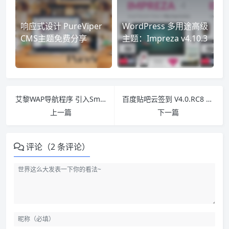
响应式设计 PureViper
WordPress 多用途高级
CMS主题免费分享
主题：Impreza v4.10.3
艾黎WAP导航程序 引入Smarty模板引擎 集成爱特文件管理
百度贴吧云签到 V4.0.RC8 云灌水+点赞+封禁+删帖+审查 实现贴吧全自动签到
上一篇
下一篇
评论（2 条评论）