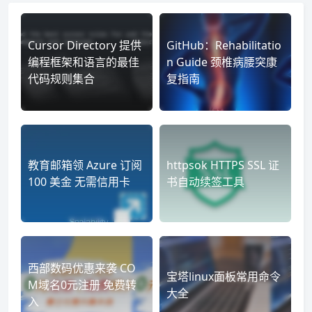
Cursor Directory 提供
GitHub：Rehabilitatio
编程框架和语言的最佳
n Guide 颈椎病腰突康
代码规则集合
复指南
教育邮箱领 Azure 订阅
httpsok HTTPS SSL 证
100 美金 无需信用卡
书自动续签工具
西部数码优惠来袭 CO
宝塔linux面板常用命令
M域名0元注册 免费转
大全
入