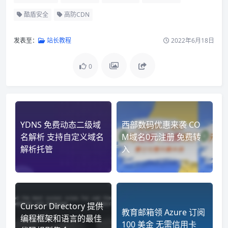
酷盾安全
高防CDN
发表至：
站长教程
2022年6月18日
0
YDNS 免费动态二级域
西部数码优惠来袭 CO
名解析 支持自定义域名
M域名0元注册 免费转
解析托管
入
Cursor Directory 提供
教育邮箱领 Azure 订阅
编程框架和语言的最佳
100 美金 无需信用卡