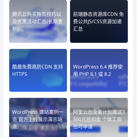
腾讯云购买指南技巧以
前端静态资源库CDN 免
及优惠活动汇总(长期更
费公共JS/CSS资源加速
新)
汇总
酷盾免费高防CDN 支持
WordPress 6.4 推荐使
HTTPS
用 PHP 8.1 或 8.2
WordPress 建站案例一
阿里云创业者计划赠送3
览 官方上线展示演示站
500元抵扣金 个体工商
点
也可申请