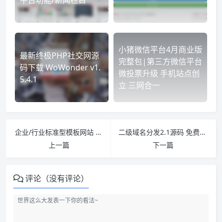
小猪微信平台4月商业版
最新终极PHP社交网源
完整包|第三方微信平台
码下载 WoWonder v1.
微投票升级 手机站点创
5.4.1
立 三网合一
企业/行业标准型模板网站 适合一般官方网站 PHPWEB No.1001
二级域名分发2.1源码 免费二级域名分享 基于ThinkPHP3.2.2框架与DNSPod API
上一篇
下一篇
评论（没有评论）