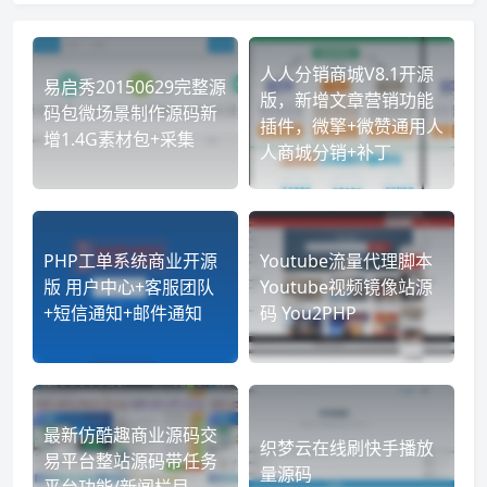
人人分销商城V8.1开源
易启秀20150629完整源
版，新增文章营销功能
码包微场景制作源码新
插件，微擎+微赞通用人
增1.4G素材包+采集
人商城分销+补丁
PHP工单系统商业开源
Youtube流量代理脚本
版 用户中心+客服团队
Youtube视频镜像站源
+短信通知+邮件通知
码 You2PHP
最新仿酷趣商业源码交
织梦云在线刷快手播放
易平台整站源码带任务
量源码
平台功能/新闻栏目