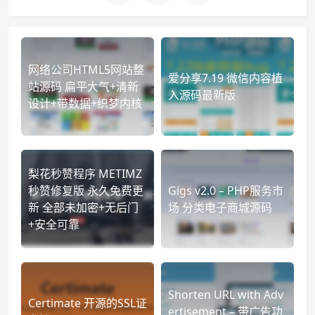
网络公司HTML5网站整
爱分享7.19 微信内容植
站源码 扁平大气+清新
入源码最新版
设计+带数据+织梦内核
梨花秒赞程序 METIMZ
秒赞修复版 永久免费更
Gigs v2.0 – PHP服务市
新 全部未加密+无后门
场 分类电子商城源码
+安全可靠
Shorten URL with Adv
Certimate 开源的SSL证
ertisement – 带广告功