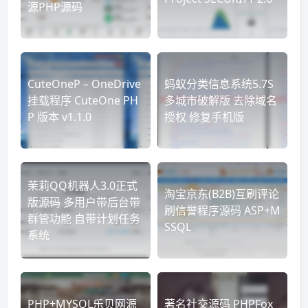
源PHP源码
CuteOneP – OneDrive
蚂蚁分类信息系统5.7S
挂载程序 CuteOne PH
多城市破解版 去除域名
P 版本 v1.1.0
授权 修复手机版
茉莉QQ机器人3.0正式
淘宝京东(B2B)互刷评论
版源码 多用户带后台带
刷信誉程序源码 ASP+M
群管功能 自带计划任务
SSQL
系统
PHP+MYSQL乐贝网源
著名社交源码 PHPFox