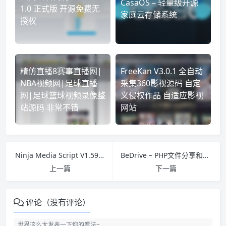
CasaOS – 轻量级开源
1.0 正式版 开源免费无
家庭云存储系统
授权
精仿直播8赛事直播网|
FreeKan V3.0.1 全自动
NBA视频网|足球直播
采集360影视源码 自定
网|足球篮球视频录像整
义侵权作品 自适应影视
站源码 非常不错
网站
Ninja Media Script V1.59 – 有趣的媒体分享程序更新版
BeDrive – PHP文件分享和云存储源码破解版 v1.4
上一篇
下一篇
评论（没有评论）