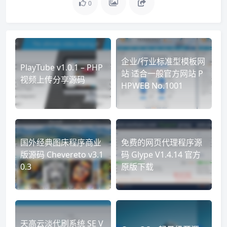
0
企业/行业标准型模板网
PlayTube v1.0.1 – PHP
站 适合一般官方网站 P
视频上传分享源码
HPWEB No.1001
国外经典图床程序商业
免费的网页代理程序源
版源码 Chevereto v3.1
码 Glype V1.4.14 官方
0.3
原版下载
天高云淡代刷系统 SE V