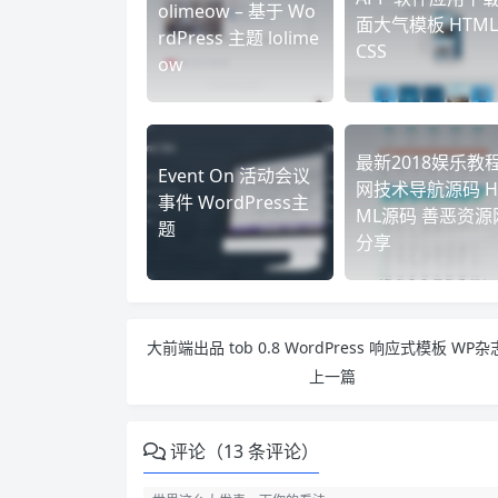
olimeow – 基于 Wo
面大气模板 HTML
rdPress 主题 lolime
CSS
ow
最新2018娱乐教
Event On 活动会议
网技术导航源码 H
事件 WordPress主
ML源码 善恶资源
题
分享
上一篇
评论（13 条评论）