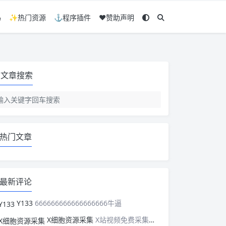
码
✨热门资源
⚓程序插件
❤️赞助声明
文章搜索
热门文章
最新评论
Y133
666666666666666666牛逼
X细胞资源采集
X站视频免费采集，可以适配此CMS，含免费模板。有需要的站长可以看看xxibaozyw.com