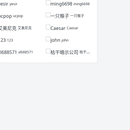
yesir
ming6698
ucpop
一只猴子
艾美尼克
Caesar
123
john
xl688571
枯干暗示公司