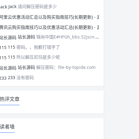
Jack
请问解压密码是多少
阿里云优惠活动汇总以
腾讯云购买指南技巧以
站长源码
锦尚中国E#HFGh_bbs.52jscn.comEYzhibo8
115
密码。，抱歉打错字了
115
所以解压尼玛是多少呢
站长源码
解压密码：file-by-topide.com
233
没有密码
热评文章
读者墙