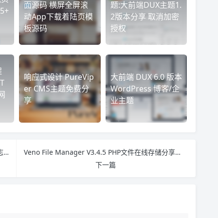
面源码 横屏全屏滚
题:大前端DUX主题1.
5+
动App下载着陆页模
2版本分享 取消加密
板源码
授权
程
响应式设计 PureVip
大前端 DUX 6.0 版本
T
er CMS主题免费分
WordPress 博客/企
网
享
业主题
大前端出品 tob 0.8 WordPress 响应式模板 WP杂志主题
Veno File Manager V3.4.5 PHP文件在线存储分享源码 极简网盘源码
下一篇