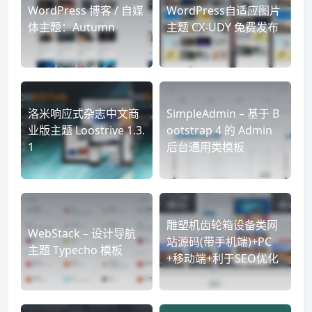
WordPress 博客 / 自媒
WordPress自适应图片
体主题：Autumn
主题 CX-UDY 免费发布
洛米响应式杂志中文商
SimpleAdmin – 基于 B
业版主题 Loostrive 1.3.
ootstrap 4 的 Admin
1
后台通用类模板
雕塑机齿轮箱设备类网
WebStack – 设计导航
站源码(带手机端)+PC
主题 Typecho 模板
+移动端+利于SEO优化