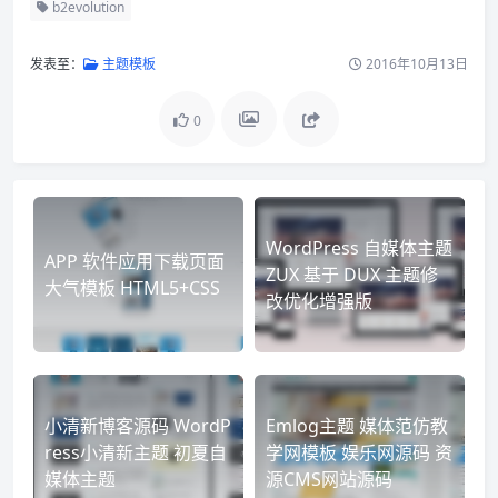
b2evolution
发表至：
主题模板
2016年10月13日
0
WordPress 自媒体主题
APP 软件应用下载页面
ZUX 基于 DUX 主题修
大气模板 HTML5+CSS
改优化增强版
小清新博客源码 WordP
Emlog主题 媒体范仿教
ress小清新主题 初夏自
学网模板 娱乐网源码 资
媒体主题
源CMS网站源码