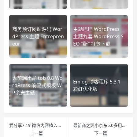
商务预订网站源码 Wor
主题巴巴 WordPress
dPress 主题 Entrepren
主题九套 WordPress S
eur
EO 插件打包下载
大前端出品 tob 0.8 Wo
Emlog 博客程序 5.3.1
rdPress 响应式模板 W
彩虹优化版
P杂志主题
爱分享7.19 微信内容植入源码最新版
最新商之翼小京东5.0多用户商城多商户最终修复版
上一篇
下一篇