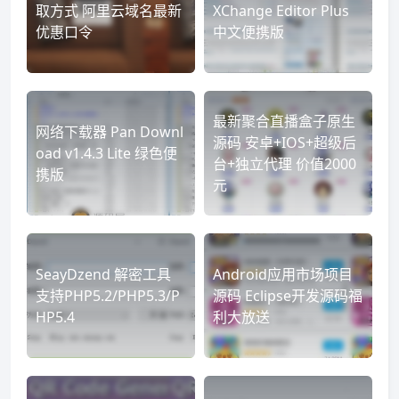
取方式 阿里云域名最新
XChange Editor Plus
优惠口令
中文便携版
最新聚合直播盒子原生
网络下载器 Pan Downl
源码 安卓+IOS+超级后
oad v1.4.3 Lite 绿色便
台+独立代理 价值2000
携版
元
SeayDzend 解密工具
Android应用市场项目
支持PHP5.2/PHP5.3/P
源码 Eclipse开发源码福
HP5.4
利大放送