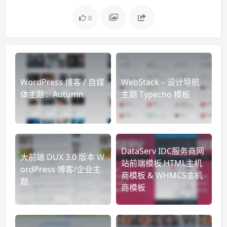
0
WordPress 博客 / 自媒
WebStack – 设计导航
体主题：Autumn
主题 Typecho 模板
DataServ IDC服务商网
大前端 DUX 3.0 版本 W
站前端模板 HTML主机
ordPress 博客/企业主
商模板 & WHMCS主机
题
商模板