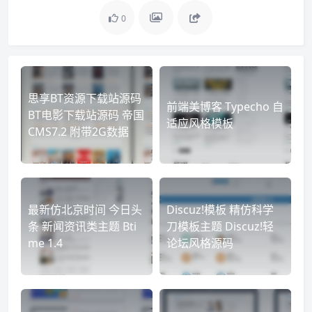
0
思享BT资源下载站源码
前端美博客 Typecho 自
BT电影下载站源码 帝国
适应风格模板
CMS7.2 附带2G数据
最新仿北京时间 今日头
Discuz!模板 精仿科学
条 新闻资讯类主题 Bti
刀模板主题 Discuz!轻
me 1.4
论坛风格源码