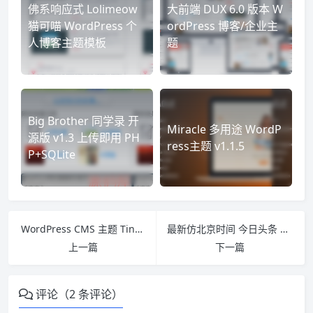
佛系响应式 Lolimeow
大前端 DUX 6.0 版本 W
猫可喵 WordPress 个
ordPress 博客/企业主
人博客主题模板
题
Big Brother 同学录 开
Miracle 多用途 WordP
源版 v1.3 上传即用 PH
ress主题 v1.1.5
P+SQLite
WordPress CMS 主题 Tint Pro (Tinection重构版) 无域名限制商业主题
最新仿北京时间 今日头条 新闻资讯类主题 Btime 1.4
上一篇
下一篇
评论（2 条评论）