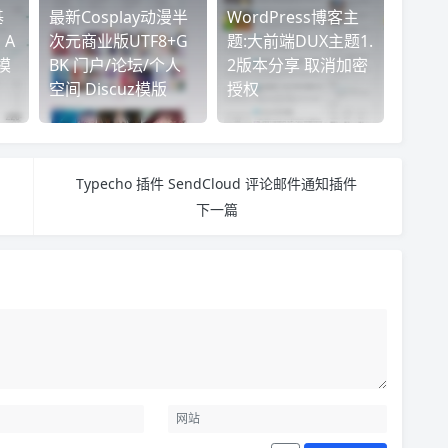
基
最新Cosplay动漫半
WordPress博客主
 A
次元商业版UTF8+G
题:大前端DUX主题1.
模
BK 门户/论坛/个人
2版本分享 取消加密
空间 Discuz模版
授权
Typecho 插件 SendCloud 评论邮件通知插件
下一篇