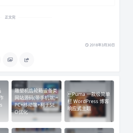
正文完
2018年3月30日
品
雕塑机齿轮箱设备类
Puma 一款极简单
作
网站源码(带手机端)+
栏 WordPress 博客
s
PC+移动端+利于SE
响应式主题
O优化