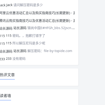
Jack
请问解压密码是多少
阿里云优惠活动汇总以
腾讯云购买指南技巧以
站长源码
锦尚中国E#HFGh_bbs.52jscn.comEYzhibo8
115
密码。，抱歉打错字了
115
所以解压尼玛是多少呢
站长源码
解压密码：file-by-topide.com
233
没有密码
热评文章
读者墙