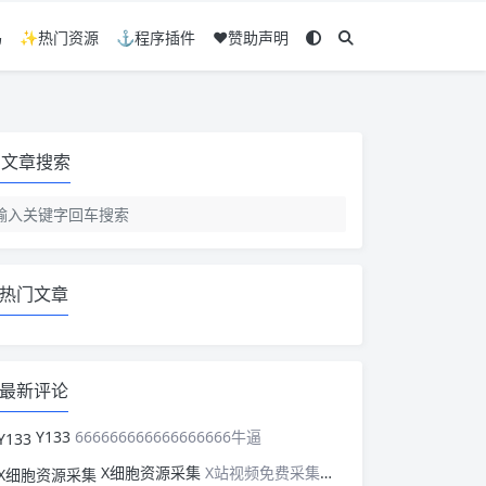
码
✨热门资源
⚓程序插件
❤️赞助声明
文章搜索
热门文章
最新评论
Y133
666666666666666666牛逼
X细胞资源采集
X站视频免费采集，可以适配此CMS，含免费模板。有需要的站长可以看看xxibaozyw.com