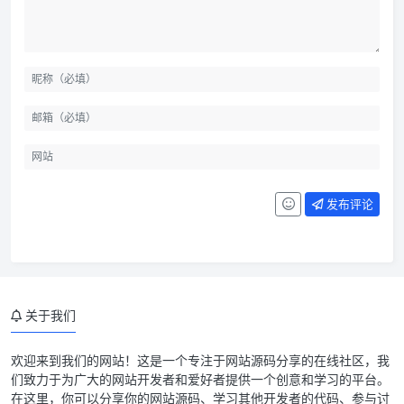
发布评论
关于我们
欢迎来到我们的网站！这是一个专注于网站源码分享的在线社区，我
们致力于为广大的网站开发者和爱好者提供一个创意和学习的平台。
在这里，你可以分享你的网站源码、学习其他开发者的代码、参与讨