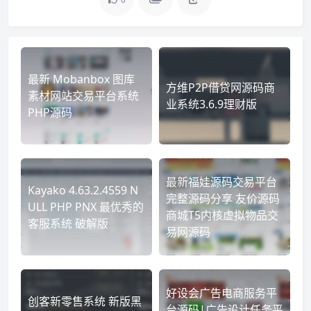
最新 Mobanbox 图库
方维P2P借贷网源码商
素材网站交易平台系统
业系统3.6.9理财版
PHP源码
最新福娃源码交易平台
Kayako 4.63.2.4559 N
完整源码分享 友价源码
ULL PHP PNX 最优秀的
商城T5内核虚拟物品交
客服系统 破解版
易网源码
好设会广告电商服务平
创客新零售系统 新版黑
台源码|广告设计任务平