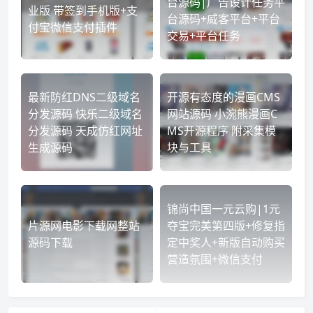
台源码|广告设计任务平
业版 带签到手机版+支
台源码+威客平台+平台
付宝微信支付插件
交易+平台任务
最新防红DNS二级域名
开源有态度的漫画CMS
分发源码 快乐二级域名
网站源码 小涴熊漫画C
分发源码 天成仿红网址
MS开源程序 附采集模
生成源码
块与工具
锦尚中国一元云购|1元
片源网电影下载网整站
夺宝完美第四版+修复指
源码下载
定中奖人+新版自动购买
营造氛围+微信支付