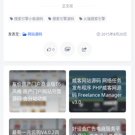
正文完
搜索引擎小偷源码
搜索引擎源码
火端搜索引擎
发表至：
网站源码
2015年8月20日
0
威客网站源码 网络任务
友价房产门户商业版T6
发布程序 PHP威客网源
风格 房产门户网站完整
码 Freelance Manager
源码 含分站功能
v3.0
好设会广告电商服务平
最新一元云购V4.0.2商