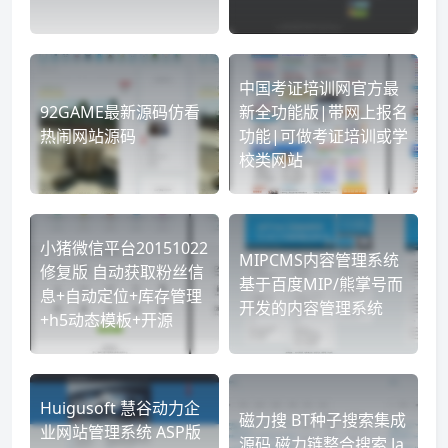
中国考证培训网官方最
92GAME最新源码仿看
新全功能版|带网上报名
热闹网站源码
功能|可做考证培训或学
校类网站
小猪微信平台20151022
MIPCMS内容管理系统
修复版 自动获取粉丝信
基于百度MIP/熊掌号而
息+自动定位+库存管理
开发的内容管理系统
+h5动态模板+开源
Huigusoft 慧谷动力企
磁力搜 BT种子搜索集成
业网站管理系统 ASP版
源码 磁力链整合搜索 Ja