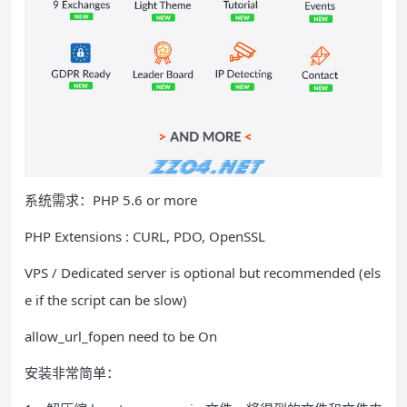
系统需求：PHP 5.6 or more
PHP Extensions : CURL, PDO, OpenSSL
VPS / Dedicated server is optional but recommended (els
e if the script can be slow)
allow_url_fopen need to be On
安装非常简单：