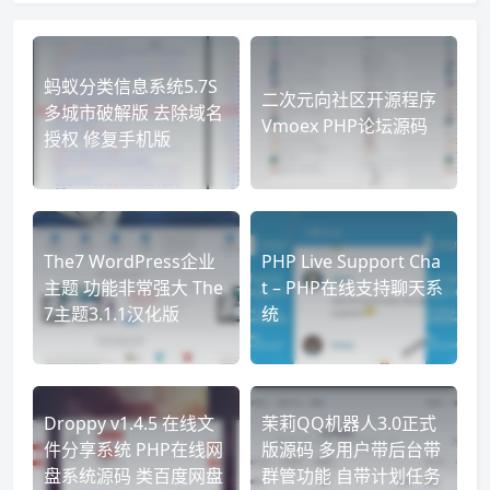
蚂蚁分类信息系统5.7S
二次元向社区开源程序
多城市破解版 去除域名
Vmoex PHP论坛源码
授权 修复手机版
The7 WordPress企业
PHP Live Support Cha
主题 功能非常强大 The
t – PHP在线支持聊天系
7主题3.1.1汉化版
统
Droppy v1.4.5 在线文
茉莉QQ机器人3.0正式
件分享系统 PHP在线网
版源码 多用户带后台带
盘系统源码 类百度网盘
群管功能 自带计划任务