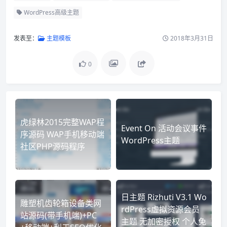
WordPress高级主题
发表至：
主题模板
2018年3月31日
0
虎绿林2015完整WAP程
Event On 活动会议事件
序源码 WAP手机移动端
WordPress主题
社区PHP源码程序
日主题 Rizhuti V3.1 Wo
雕塑机齿轮箱设备类网
rdPress虚拟资源会员
站源码(带手机端)+PC
主题 无加密授权 个人免