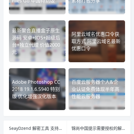
Files Go 中国特别版
素材打包分享
最新聚合直播盒子原生
阿里云域名优惠口令获
源码 安卓+IOS+超级后
取方式 阿里云域名最新
台+独立代理 价值2000
优惠口令
元
Adobe Photoshop CC
百度云服务器个人&企
2018 19.1.6.5940 特别
业认证免费体现半年高
版 优化增强汉化版本
性能云服务器
SeayDzend 解密工具 支持PHP5.2/PHP5.3/PHP5.4
锦尚中国提示需要授权的解决方法