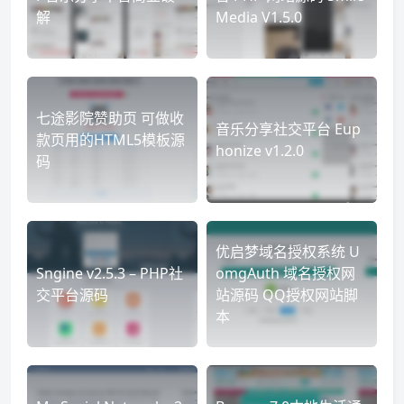
解
Media V1.5.0
七途影院赞助页 可做收
音乐分享社交平台 Eup
款页用的HTML5模板源
honize v1.2.0
码
优启梦域名授权系统 U
Sngine v2.5.3 – PHP社
omgAuth 域名授权网
交平台源码
站源码 QQ授权网站脚
本