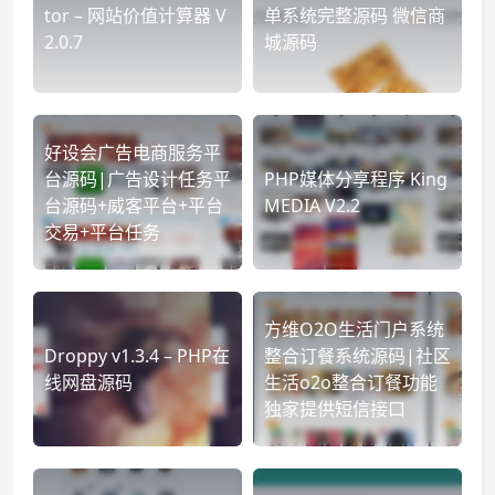
tor – 网站价值计算器 V
单系统完整源码 微信商
2.0.7
城源码
好设会广告电商服务平
台源码|广告设计任务平
PHP媒体分享程序 King
台源码+威客平台+平台
MEDIA V2.2
交易+平台任务
方维O2O生活门户系统
Droppy v1.3.4 – PHP在
整合订餐系统源码|社区
线网盘源码
生活o2o整合订餐功能
独家提供短信接口