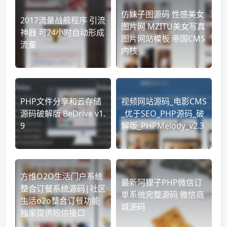
仿妹子图源码 性感美女
2017流量战舰程序 引流
图片网 MZITU美女写真
神器 可24小时自动形成
图片网站模板 帝国CMS
流量
内核
PHP文件分享和云存储
视频网站源码_电影CMS
源码破解版 BeDrive v1.
_优于SEO_PHP源码_破
9
解版_PHPMelody_v2.3
方维O2O生活门户系统
最新阿狸子PHP微信订
整合订餐系统源码|社区
单系统完整源码 微信商
生活o2o整合订餐功能
城源码
独家提供短信接口