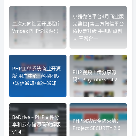
小猪微信平台4月商业版
二次元向社区开源程序
完整包|第三方微信平台
Vmoex PHP论坛源码
微投票升级 手机站点创
立 三网合一
PHP工单系统商业开源
PHP视频上传分享源
版 用户中心+客服团队
码：PlayTube v1.4.2
+短信通知+邮件通知
BeDrive – PHP文件分
PHP网站安全防火墙：
享和云存储源码破解版
Project SECURITY 2.6
v1.4